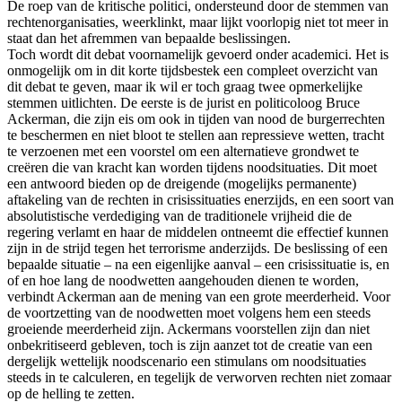
De roep van de kritische politici, ondersteund door de stemmen van
rechtenorganisaties, weerklinkt, maar lijkt voorlopig niet tot meer in
staat dan het afremmen van bepaalde beslissingen.
Toch wordt dit debat voornamelijk gevoerd onder academici. Het is
onmogelijk om in dit korte tijdsbestek een compleet overzicht van
dit debat te geven, maar ik wil er toch graag twee opmerkelijke
stemmen uitlichten. De eerste is de jurist en politicoloog Bruce
Ackerman, die zijn eis om ook in tijden van nood de burgerrechten
te beschermen en niet bloot te stellen aan repressieve wetten, tracht
te verzoenen met een voorstel om een alternatieve grondwet te
creëren die van kracht kan worden tijdens noodsituaties. Dit moet
een antwoord bieden op de dreigende (mogelijks permanente)
aftakeling van de rechten in crisissituaties enerzijds, en een soort van
absolutistische verdediging van de traditionele vrijheid die de
regering verlamt en haar de middelen ontneemt die effectief kunnen
zijn in de strijd tegen het terrorisme anderzijds. De beslissing of een
bepaalde situatie – na een eigenlijke aanval – een crisissituatie is, en
of en hoe lang de noodwetten aangehouden dienen te worden,
verbindt Ackerman aan de mening van een grote meerderheid. Voor
de voortzetting van de noodwetten moet volgens hem een steeds
groeiende meerderheid zijn. Ackermans voorstellen zijn dan niet
onbekritiseerd gebleven, toch is zijn aanzet tot de creatie van een
dergelijk wettelijk noodscenario een stimulans om noodsituaties
steeds in te calculeren, en tegelijk de verworven rechten niet zomaar
op de helling te zetten.