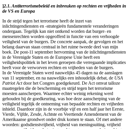
]
2.1. Antiterrorismebeleid en inbreuken op rechten en vrijheden in
de VS en Europa
In de strijd tegen het terrorisme heeft de inzet van
inlichtingendiensten en -strategieën fundamentele veranderingen
ondergaan. Tegelijk kan niet ontkend worden dat burger- en
mensenrechten worden opgeofferd in functie van een verhoogde
veiligheid van de burgers. De concrete aanpak, de gevolgen en het
belang daarvan staan centraal in het ruime tweede deel van mijn
boek. De post-11 september hervorming van de inlichtingendiensten
in de Verenigde Staten en de Europese Unie heeft een
veiligheidspolitiek in het leven geroepen die verregaande implicaties
heeft voor de verworven rechten en vrijheden van de burgers.
In de Verenigde Staten werd nauwelijks 45 dagen na de aanslagen
van 11 september, en na nauwelijks een inhoudelijk debat, de
USA
Patriot Act
door het Congres goedgekeurd. De Act omvat talloze
maatregelen die de bescherming en strijd tegen het terrorisme
moesten aanscherpen. Waarmee echter weinig rekening werd
gehouden bij de goedkeuring, was hoe deze aanscherping van de
veiligheid tegelijk de ontneming van bepaalde rechten en vrijheden
inhield. Daardoor zijn in de voorbije vijf en een half jaar het Eerste,
Vierde, Vijfde, Zesde, Achtste en Veertiende Amendement van de
Amerikaanse grondwet onder druk komen te staan. Of met andere
woorden: godsdienstvrijheid, vrijheid van meningsuiting, vrijheid