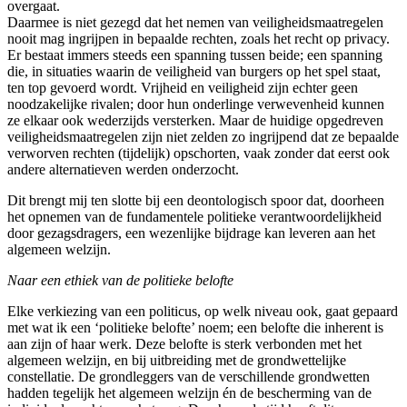
overgaat.
Daarmee is niet gezegd dat het nemen van veiligheidsmaatregelen
nooit mag ingrijpen in bepaalde rechten, zoals het recht op privacy.
Er bestaat immers steeds een spanning tussen beide; een spanning
die, in situaties waarin de veiligheid van burgers op het spel staat,
ten top gevoerd wordt. Vrijheid en veiligheid zijn echter geen
noodzakelijke rivalen; door hun onderlinge verwevenheid kunnen
ze elkaar ook wederzijds versterken. Maar de huidige opgedreven
veiligheidsmaatregelen zijn niet zelden zo ingrijpend dat ze bepaalde
verworven rechten (tijdelijk) opschorten, vaak zonder dat eerst ook
andere alternatieven werden onderzocht.
Dit brengt mij ten slotte bij een deontologisch spoor dat, doorheen
het opnemen van de fundamentele politieke verantwoordelijkheid
door gezagsdragers, een wezenlijke bijdrage kan leveren aan het
algemeen welzijn.
Naar een ethiek van de politieke belofte
Elke verkiezing van een politicus, op welk niveau ook, gaat gepaard
met wat ik een ‘politieke belofte’ noem; een belofte die inherent is
aan zijn of haar werk. Deze belofte is sterk verbonden met het
algemeen welzijn, en bij uitbreiding met de grondwettelijke
constellatie. De grondleggers van de verschillende grondwetten
hadden tegelijk het algemeen welzijn én de bescherming van de