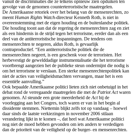
vanuit de discriminaties die ze telkens opnieuw zien opduiken ten
gevolge van de genomen counterterroristische maatregelen.
De Amerikaanse retoriek over het belang van de mensenrechten, zo
meent
Human Rights Watch
-directeur Kenneth Roth, is niet in
overeenstemming met de eigen houding en de buitenlandse politiek.
Die houding toont aan dat de regering de mensenrechten zag en ziet
als een hindernis in de strijd tegen het terrorisme, eerder dan als een
deel van de antiterroristische inspanningen. De tendens om
mensenrechten te negeren, aldus Roth, is gevaarlijk
contraproductief. “Een antiterroristische politiek die de
mensenrechten negeert, is een geschenk voor de terroristen. Het
herbevestigt de gewelddadige instrumentalisatie die het terrorisme
voortbrengt aangezien het de publieke steun ondermijnt die nodig is
om het terrorisme te verslaan. Een sterke mensenrechtenpolitiek kan
niet de acties van veiligheidsmachten vervangen, maar het is een
essentiële aanvulling.”
Ook bepaalde Amerikaanse politici lieten zich niet onbetuigd in het
debat rond de verregaande maatregelen die met de
Patriot Act
waren
genomen. Al steunde een grote meerderheid de
Act
bij de
voorlegging aan het Congres, toch waren er van in het begin al
dissidente stemmen. Niettemin blijkt zelfs tot op vandaag – hoewel
daar sinds de laatste verkiezingen in november 2006 stilaan
verandering lijkt in te komen –, dat heel wat Amerikaanse politici
nog niet de moed hebben gevonden om iets anders te verdedigen
dan de prioriteit van de veiligheid op de burger- en mensenrechten.