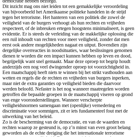
democratie hebben bezorgd.
Dit inzicht mag ons niet leiden tot een gemakkelijke veroordeling
van bijvoorbeeld het Amerikaanse politieke handelen in de strijd
tegen het terrorisme. Het hanteren van een politiek die zowel de
veiligheid van de burgers verhoogt als hun rechten en vrijheden
respecteert, of de inbreuken ertegen hoogstens minimaliseert, is geen
evidentie. Er is steeds de verleiding van de makkelijke oplossing die
een ruil inhoudt van rechten voor meer veiligheid, zonder dat men
eerst ook andere mogelijkheden nagaat en uitput. Bovendien zijn
dergelijke overreacties in noodsituaties, waar beslissingen genomen
dienen te worden die een impact kunnen hebben op leven en dood,
begrijpelijk want snel gemaakt. Maar deze oproep tot begrip houdt
anderzijds een nog veel dwingender oproep tot voorzichtigheid in.
Een maatschappij heeft niets te winnen bij het strikt vasthouden aan
wetten en regels die de rechten en vrijheden van burgers inperken,
maar niet de extra garanties op veiligheid bieden die daarvoor
werden beloofd. Nefaster is het nog wanneer maatregelen worden
getroffen die bepaalde groepen in de maatschappij viseren op grond
van enge vooronderstellingen. Wanneer verscherpte
veiligheidsnormen samengaan met (openlijke) vernedering en
discriminatie voor sommigen, zit er iets fundamenteel fout met de
uitwerking van het beleid.
Zo is de bescherming van de democratie, en van de waarden en
rechten waarop ze gesteund is, op z’n minst van even groot belang
geworden als de echte dreiging die het internationale terrorisme