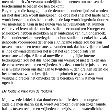
men niet durft z’n verantwoordelijkheid te nemen om mensen de
bescherming te bieden die hen toekomt.
Regeringen die bang zijn dat de democratie ondermijnd zal worden
als niet drastisch wordt ingegrepen, de orde niet snel met harde hand
wordt hersteld en dus het terrorisme de kop wordt ingedrukt door zo
ver mogelijk te gaan in het sluiten van het veiligheidsnet, kunnen
echter veel leren uit de conclusies die de economisten Krueger en
Malecková hebben getrokken naar aanleiding van hun onderzoek.
Beide onderzoekers weerlegden met hun studie niet enkel het vaak
gehoorde vooroordeel dat er een significante relatie zou bestaan
tussen armoede en terrorisme, ze vonden ook dat hoe vrijer een land
is, hoe onwaarschijnlijker het is dat het een broedplaats van
terrorisme zal zijn. Alleen al omwille van mogelijke interne
bedreigingen zou het dus goed zijn om weinig of niet te raken aan
de verworven rechten en vrijheden. Als deze conclusie juist is – en
er is weinig reden om daar aan te twijfelen –, dan dreigen staten die
het terrorisme willen bestrijden door prioriteit te geven aan
veiligheid precies het omgekeerde te bereiken van wat men voor
ogen had.
De foutieve visie van de ‘balans’
Mijn tweede kritiek is dat doorheen het hele debat, en ongeacht de
zijde die men daarin kiest, wordt gesproken over een zogenaamde
balans tussen rechten en vrijheden enerzijds, en de waterdichtheid