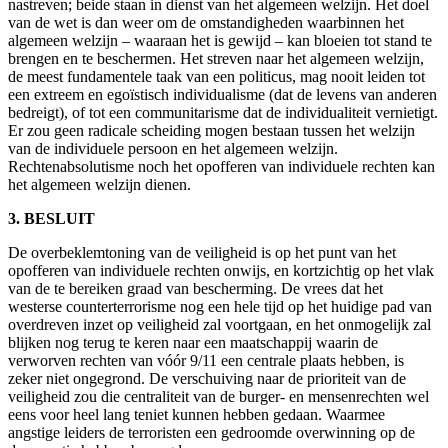
nastreven; beide staan in dienst van het algemeen welzijn. Het doel
van de wet is dan weer om de omstandigheden waarbinnen het
algemeen welzijn – waaraan het is gewijd – kan bloeien tot stand te
brengen en te beschermen. Het streven naar het algemeen welzijn,
de meest fundamentele taak van een politicus, mag nooit leiden tot
een extreem en egoïstisch individualisme (dat de levens van anderen
bedreigt), of tot een communitarisme dat de individualiteit vernietigt.
Er zou geen radicale scheiding mogen bestaan tussen het welzijn
van de individuele persoon en het algemeen welzijn.
Rechtenabsolutisme noch het opofferen van individuele rechten kan
het algemeen welzijn dienen.
3. BESLUIT
De overbeklemtoning van de veiligheid is op het punt van het
opofferen van individuele rechten onwijs, en kortzichtig op het vlak
van de te bereiken graad van bescherming. De vrees dat het
westerse counterterrorisme nog een hele tijd op het huidige pad van
overdreven inzet op veiligheid zal voortgaan, en het onmogelijk zal
blijken nog terug te keren naar een maatschappij waarin de
verworven rechten van vóór 9/11 een centrale plaats hebben, is
zeker niet ongegrond. De verschuiving naar de prioriteit van de
veiligheid zou die centraliteit van de burger- en mensenrechten wel
eens voor heel lang teniet kunnen hebben gedaan. Waarmee
angstige leiders de terroristen een gedroomde overwinning op de