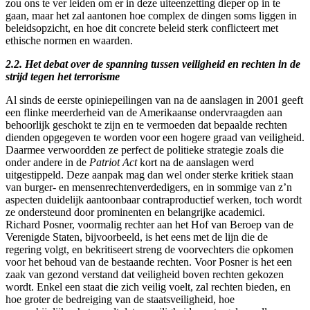
zou ons te ver leiden om er in deze uiteenzetting dieper op in te
gaan, maar het zal aantonen hoe complex de dingen soms liggen in
beleidsopzicht, en hoe dit concrete beleid sterk conflicteert met
ethische normen en waarden.
2.2. Het debat over de spanning tussen veiligheid en rechten in de
strijd tegen het terrorisme
Al sinds de eerste opiniepeilingen van na de aanslagen in 2001 geeft
een flinke meerderheid van de Amerikaanse ondervraagden aan
behoorlijk geschokt te zijn en te vermoeden dat bepaalde rechten
dienden opgegeven te worden voor een hogere graad van veiligheid.
Daarmee verwoordden ze perfect de politieke strategie zoals die
onder andere in de
Patriot Act
kort na de aanslagen werd
uitgestippeld. Deze aanpak mag dan wel onder sterke kritiek staan
van burger- en mensenrechtenverdedigers, en in sommige van z’n
aspecten duidelijk aantoonbaar contraproductief werken, toch wordt
ze ondersteund door prominenten en belangrijke academici.
Richard Posner, voormalig rechter aan het Hof van Beroep van de
Verenigde Staten, bijvoorbeeld, is het eens met de lijn die de
regering volgt, en bekritiseert streng de voorvechters die opkomen
voor het behoud van de bestaande rechten. Voor Posner is het een
zaak van gezond verstand dat veiligheid boven rechten gekozen
wordt. Enkel een staat die zich veilig voelt, zal rechten bieden, en
hoe groter de bedreiging van de staatsveiligheid, hoe