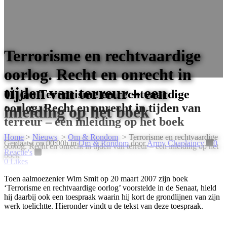
Terrorisme en rechtvaardige
oorlog. Recht en onrecht in
tijden van terreur – een
01 jan
Terrorisme en rechtvaardige
oorlog. Recht en onrecht in tijden van
inleiding op het boek
terreur – een inleiding op het boek
Home
>
Nieuws
>
Om & Rondom
>
Terrorisme en rechtvaardige
Geplaatst op 00:00h
in
Om & Rondom
door
Army Chaplaincy
0
oorlog. Recht en onrecht in tijden van terreur – een inleiding op het
Reactie's
boek
0
Likes
Toen aalmoezenier Wim Smit op 20 maart 2007 zijn boek
‘Terrorisme en rechtvaardige oorlog’ voorstelde in de Senaat, hield
hij daarbij ook een toespraak waarin hij kort de grondlijnen van zijn
werk toelichtte. Hieronder vindt u de tekst van deze toespraak.