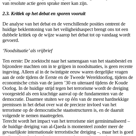
van resolute actie geen sprake meer kan zijn.
2.3. Kritiek op het debat en sporen vooruit
De analyse van het debat en de verschillende posities omtrent de
huidige beklemtoning van het veiligheidsaspect brengt ons tot een
dubbele kritiek op de wijze waarop het debat tot op vandaag wordt
gevoerd.
‘Noodsituatie’ als vrijbrief
Ten eerste: De zoektocht naar het samengaan van het staatsbestel en
bijzondere machten om in te grijpen in noodsituaties, is geen recente
ingeving. Alleen al in de twintigste eeuw waren dergelijke vragen
aan de orde tijdens de Eerste en de Tweede Wereldoorlog, tijdens de
economische crisis van de jaren ’30 en uiteraard tijdens de Koude
Oorlog. In de huidige strijd tegen het terrorisme wordt de dreiging
voorgesteld als een krachtige aanval op de fundamenten van de
democratie. Daarmee stuiten we op één van de meest hardnekkige
premissen in het debat over wat de precieze invloed van het
terrorisme op de democratische staatsstructuren is, en de daaruit
volgende te nemen maatregelen.
Terecht wordt het impact van het terrorisme niet geminimaliseerd –
de huidige dreiging van al-Qaeda is momenteel zonder meer de
gevaarlijkste internationale terroristische dreiging –, maar het is goed