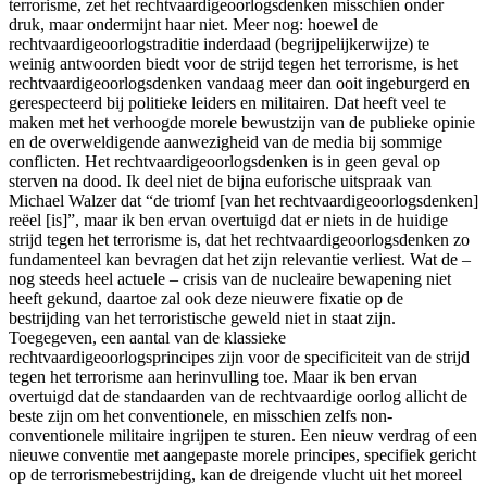
terrorisme, zet het rechtvaardigeoorlogsdenken misschien onder
druk, maar ondermijnt haar niet. Meer nog: hoewel de
rechtvaardigeoorlogstraditie inderdaad (begrijpelijkerwijze) te
weinig antwoorden biedt voor de strijd tegen het terrorisme, is het
rechtvaardigeoorlogsdenken vandaag meer dan ooit ingeburgerd en
gerespecteerd bij politieke leiders en militairen. Dat heeft veel te
maken met het verhoogde morele bewustzijn van de publieke opinie
en de overweldigende aanwezigheid van de media bij sommige
conflicten. Het rechtvaardigeoorlogsdenken is in geen geval op
sterven na dood. Ik deel niet de bijna euforische uitspraak van
Michael Walzer dat “de triomf [van het rechtvaardigeoorlogsdenken]
reëel [is]”, maar ik ben ervan overtuigd dat er niets in de huidige
strijd tegen het terrorisme is, dat het rechtvaardigeoorlogsdenken zo
fundamenteel kan bevragen dat het zijn relevantie verliest. Wat de –
nog steeds heel actuele – crisis van de nucleaire bewapening niet
heeft gekund, daartoe zal ook deze nieuwere fixatie op de
bestrijding van het terroristische geweld niet in staat zijn.
Toegegeven, een aantal van de klassieke
rechtvaardigeoorlogsprincipes zijn voor de specificiteit van de strijd
tegen het terrorisme aan herinvulling toe. Maar ik ben ervan
overtuigd dat de standaarden van de rechtvaardige oorlog allicht de
beste zijn om het conventionele, en misschien zelfs non-
conventionele militaire ingrijpen te sturen. Een nieuw verdrag of een
nieuwe conventie met aangepaste morele principes, specifiek gericht
op de terrorismebestrijding, kan de dreigende vlucht uit het moreel