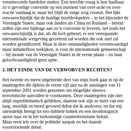
verantwoorde handelen stuiten. Een terechte vraag is hoe haalbaar
zo’n gevoelige conventie op een moment van over-actie en over-
reactie vandaag is; maar het blijft de enige weg vooruit. Het lijkt
onwaarschijnlijk dat de huidige hoofdrolspelers – in het bijzonder de
Verenigde Staten, maar ook landen als China en Rusland – bereid
zullen zijn een bijdrage aan zo’n conventie te leveren, net zoals het
onwaarschijnlijk is dat, als dit toch gebeurt, er een verregaande
internationale wetgeving gecreëerd zal worden die ook snel zal
worden geratificeerd. Maar in deze omstandigheden verontwaardigd
maar initiatiefloos toekijken, is voor de internationale gemeenschap
– bij monde van de Verenigde Naties in de eerste plaats – en haar
geloofwaardigheid geen optie.
2. HET EINDE VAN DE VERWORVEN RECHTEN?
Het tweede en meest uitgebreide deel van mijn boek gaat in op de
maatregelen die tijdens de eerste vijf jaar na de aanslagen van 11
september 2001 werden genomen om mogelijke nieuwe
terroristische aanvallen te voorkomen. Deze maatregelen zijn niet
altijd onproblematisch gebleken, daarom ook zijn ze inzet van een
lang, moeilijk en breed gevoerd debat dat ik analyseer, en dat mij
uiteindelijk brengt tot een dubbele kritiek en een deontologisch
spoor naar en in het toekomstige counterterrorisme beleid.
Maar eerst iets over de politieke aanpak en het daaruit
voortvloeiende debat.