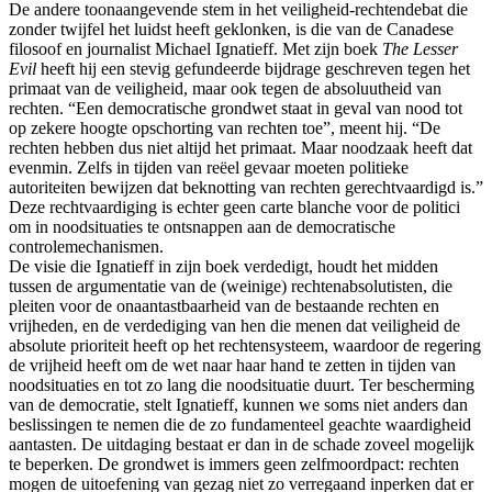
De andere toonaangevende stem in het veiligheid-rechtendebat die
zonder twijfel het luidst heeft geklonken, is die van de Canadese
filosoof en journalist Michael Ignatieff. Met zijn boek
The Lesser
Evil
heeft hij een stevig gefundeerde bijdrage geschreven tegen het
primaat van de veiligheid, maar ook tegen de absoluutheid van
rechten. “Een democratische grondwet staat in geval van nood tot
op zekere hoogte opschorting van rechten toe”, meent hij. “De
rechten hebben dus niet altijd het primaat. Maar noodzaak heeft dat
evenmin. Zelfs in tijden van reëel gevaar moeten politieke
autoriteiten bewijzen dat beknotting van rechten gerechtvaardigd is.”
Deze rechtvaardiging is echter geen carte blanche voor de politici
om in noodsituaties te ontsnappen aan de democratische
controlemechanismen.
De visie die Ignatieff in zijn boek verdedigt, houdt het midden
tussen de argumentatie van de (weinige) rechtenabsolutisten, die
pleiten voor de onaantastbaarheid van de bestaande rechten en
vrijheden, en de verdediging van hen die menen dat veiligheid de
absolute prioriteit heeft op het rechtensysteem, waardoor de regering
de vrijheid heeft om de wet naar haar hand te zetten in tijden van
noodsituaties en tot zo lang die noodsituatie duurt. Ter bescherming
van de democratie, stelt Ignatieff, kunnen we soms niet anders dan
beslissingen te nemen die de zo fundamenteel geachte waardigheid
aantasten. De uitdaging bestaat er dan in de schade zoveel mogelijk
te beperken. De grondwet is immers geen zelfmoordpact: rechten
mogen de uitoefening van gezag niet zo verregaand inperken dat er