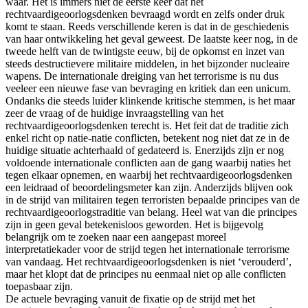
waar. Het is immers niet de eerste keer dat het
rechtvaardigeoorlogsdenken bevraagd wordt en zelfs onder druk
komt te staan. Reeds verschillende keren is dat in de geschiedenis
van haar ontwikkeling het geval geweest. De laatste keer nog, in de
tweede helft van de twintigste eeuw, bij de opkomst en inzet van
steeds destructievere militaire middelen, in het bijzonder nucleaire
wapens. De internationale dreiging van het terrorisme is nu dus
veeleer een nieuwe fase van bevraging en kritiek dan een unicum.
Ondanks die steeds luider klinkende kritische stemmen, is het maar
zeer de vraag of de huidige invraagstelling van het
rechtvaardigeoorlogsdenken terecht is. Het feit dat de traditie zich
enkel richt op natie-natie conflicten, betekent nog niet dat ze in de
huidige situatie achterhaald of gedateerd is. Enerzijds zijn er nog
voldoende internationale conflicten aan de gang waarbij naties het
tegen elkaar opnemen, en waarbij het rechtvaardigeoorlogsdenken
een leidraad of beoordelingsmeter kan zijn. Anderzijds blijven ook
in de strijd van militairen tegen terroristen bepaalde principes van de
rechtvaardigeoorlogstraditie van belang. Heel wat van die principes
zijn in geen geval betekenisloos geworden. Het is bijgevolg
belangrijk om te zoeken naar een aangepast moreel
interpretatiekader voor de strijd tegen het internationale terrorisme
van vandaag. Het rechtvaardigeoorlogsdenken is niet ‘verouderd’,
maar het klopt dat de principes nu eenmaal niet op alle conflicten
toepasbaar zijn.
De actuele bevraging vanuit de fixatie op de strijd met het