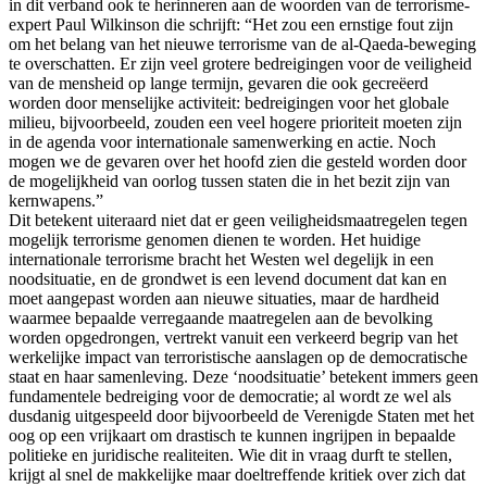
in dit verband ook te herinneren aan de woorden van de terrorisme-
expert Paul Wilkinson die schrijft: “Het zou een ernstige fout zijn
om het belang van het nieuwe terrorisme van de al-Qaeda-beweging
te overschatten. Er zijn veel grotere bedreigingen voor de veiligheid
van de mensheid op lange termijn, gevaren die ook gecreëerd
worden door menselijke activiteit: bedreigingen voor het globale
milieu, bijvoorbeeld, zouden een veel hogere prioriteit moeten zijn
in de agenda voor internationale samenwerking en actie. Noch
mogen we de gevaren over het hoofd zien die gesteld worden door
de mogelijkheid van oorlog tussen staten die in het bezit zijn van
kernwapens.”
Dit betekent uiteraard niet dat er geen veiligheidsmaatregelen tegen
mogelijk terrorisme genomen dienen te worden. Het huidige
internationale terrorisme bracht het Westen wel degelijk in een
noodsituatie, en de grondwet is een levend document dat kan en
moet aangepast worden aan nieuwe situaties, maar de hardheid
waarmee bepaalde verregaande maatregelen aan de bevolking
worden opgedrongen, vertrekt vanuit een verkeerd begrip van het
werkelijke impact van terroristische aanslagen op de democratische
staat en haar samenleving. Deze ‘noodsituatie’ betekent immers geen
fundamentele bedreiging voor de democratie; al wordt ze wel als
dusdanig uitgespeeld door bijvoorbeeld de Verenigde Staten met het
oog op een vrijkaart om drastisch te kunnen ingrijpen in bepaalde
politieke en juridische realiteiten. Wie dit in vraag durft te stellen,
krijgt al snel de makkelijke maar doeltreffende kritiek over zich dat