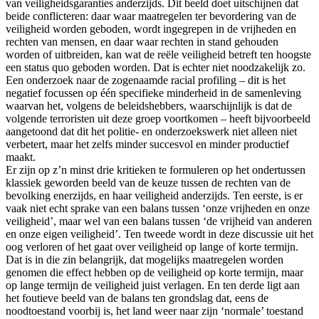
van veiligheidsgaranties anderzijds. Dit beeld doet uitschijnen dat
beide conflicteren: daar waar maatregelen ter bevordering van de
veiligheid worden geboden, wordt ingegrepen in de vrijheden en
rechten van mensen, en daar waar rechten in stand gehouden
worden of uitbreiden, kan wat de reële veiligheid betreft ten hoogste
een status quo geboden worden. Dat is echter niet noodzakelijk zo.
Een onderzoek naar de zogenaamde racial profiling – dit is het
negatief focussen op één specifieke minderheid in de samenleving
waarvan het, volgens de beleidshebbers, waarschijnlijk is dat de
volgende terroristen uit deze groep voortkomen – heeft bijvoorbeeld
aangetoond dat dit het politie- en onderzoekswerk niet alleen niet
verbetert, maar het zelfs minder succesvol en minder productief
maakt.
Er zijn op z’n minst drie kritieken te formuleren op het ondertussen
klassiek geworden beeld van de keuze tussen de rechten van de
bevolking enerzijds, en haar veiligheid anderzijds. Ten eerste, is er
vaak niet echt sprake van een balans tussen ‘onze vrijheden en onze
veiligheid’, maar wel van een balans tussen ‘de vrijheid van anderen
en onze eigen veiligheid’. Ten tweede wordt in deze discussie uit het
oog verloren of het gaat over veiligheid op lange of korte termijn.
Dat is in die zin belangrijk, dat mogelijks maatregelen worden
genomen die effect hebben op de veiligheid op korte termijn, maar
op lange termijn de veiligheid juist verlagen. En ten derde ligt aan
het foutieve beeld van de balans ten grondslag dat, eens de
noodtoestand voorbij is, het land weer naar zijn ‘normale’ toestand