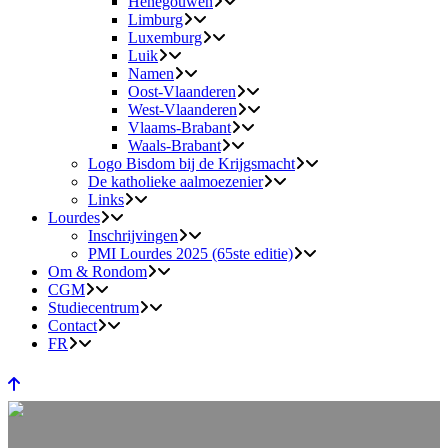
Henegouwen
Limburg
Luxemburg
Luik
Namen
Oost-Vlaanderen
West-Vlaanderen
Vlaams-Brabant
Waals-Brabant
Logo Bisdom bij de Krijgsmacht
De katholieke aalmoezenier
Links
Lourdes
Inschrijvingen
PMI Lourdes 2025 (65ste editie)
Om & Rondom
CGM
Studiecentrum
Contact
FR