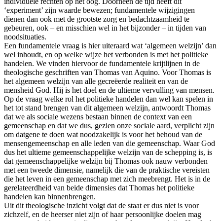
individuele rechten op het oog. Doorheen de tijd heeft dit
‘experiment’ zijn waarde bewezen; fundamentele wijzigingen
dienen dan ook met de grootste zorg en bedachtzaamheid te
gebeuren, ook – en misschien wel in het bijzonder – in tijden van
noodsituaties.
Een fundamentele vraag is hier uiteraard wat ‘algemeen welzijn’ dan
wel inhoudt, en op welke wijze het verbonden is met het politieke
handelen. We vinden hiervoor de fundamentele krijtlijnen in de
theologische geschriften van Thomas van Aquino. Voor Thomas is
het algemeen welzijn van alle gecreëerde realiteit en van de
mensheid God. Hij is het doel en de ultieme vervulling van mensen.
Op de vraag welke rol het politieke handelen dan wel kan spelen in
het tot stand brengen van dit algemeen welzijn, antwoordt Thomas
dat we als sociale wezens bestaan binnen de context van een
gemeenschap en dat we dus, gezien onze sociale aard, verplicht zijn
om datgene te doen wat noodzakelijk is voor het behoud van de
mensengemeenschap en alle leden van die gemeenschap. Waar God
dus het ultieme gemeenschappelijke welzijn van de schepping is, is
dat gemeenschappelijke welzijn bij Thomas ook nauw verbonden
met een tweede dimensie, namelijk die van de praktische vereisten
die het leven in een gemeenschap met zich meebrengt. Het is in de
gerelateerdheid van beide dimensies dat Thomas het politieke
handelen kan binnenbrengen.
Uit dit theologische inzicht volgt dat de staat er dus niet is voor
zichzelf, en de heerser niet zijn of haar persoonlijke doelen mag