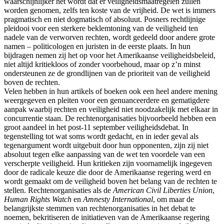
waarschijnlijker het wordt dat er veiligheidsmaatregelen zullen
worden genomen, zelfs ten koste van de vrijheid. De wet is immers
pragmatisch en niet dogmatisch of absoluut. Posners rechtlijnige
pleidooi voor een sterkere beklemtoning van de veiligheid ten
nadele van de verworven rechten, wordt gedeeld door andere grote
namen – politicologen en juristen in de eerste plaats. In hun
bijdragen nemen zij het op voor het Amerikaanse veiligheidsbeleid,
niet altijd kritiekloos of zonder voorbehoud, maar op z’n minst
ondersteunen ze de grondlijnen van de prioriteit van de veiligheid
boven de rechten.
Velen hebben in hun artikels of boeken ook een heel andere mening
weergegeven en pleiten voor een genuanceerdere en gematigdere
aanpak waarbij rechten en veiligheid niet noodzakelijk met elkaar in
concurrentie staan. De rechtenorganisaties bijvoorbeeld hebben een
groot aandeel in het post-11 september veiligheidsdebat. In
tegenstelling tot wat soms wordt gedacht, en in ieder geval als
tegenargument wordt uitgebuit door hun opponenten, zijn zij niet
absoluut tegen elke aanpassing van de wet ten voordele van een
verscherpte veiligheid. Hun kritieken zijn voornamelijk ingegeven
door de radicale keuze die door de Amerikaanse regering werd en
wordt gemaakt om de veiligheid boven het belang van de rechten te
stellen. Rechtenorganisaties als de
American Civil Liberties Union
,
Human Rights Watch
en
Amnesty International
, om maar de
belangrijkste stemmen van rechtenorganisaties in het debat te
noemen, bekritiseren de initiatieven van de Amerikaanse regering