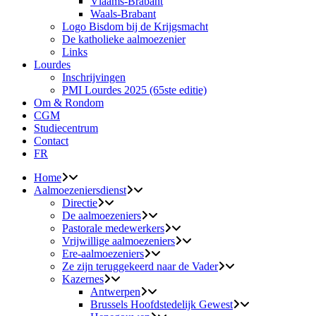
Vlaams-Brabant
Waals-Brabant
Logo Bisdom bij de Krijgsmacht
De katholieke aalmoezenier
Links
Lourdes
Inschrijvingen
PMI Lourdes 2025 (65ste editie)
Om & Rondom
CGM
Studiecentrum
Contact
FR
Home
Aalmoezeniersdienst
Directie
De aalmoezeniers
Pastorale medewerkers
Vrijwillige aalmoezeniers
Ere-aalmoezeniers
Ze zijn teruggekeerd naar de Vader
Kazernes
Antwerpen
Brussels Hoofdstedelijk Gewest