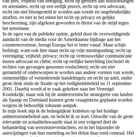
van pers, vrijheid van betoging, recht op grenzen aan huiszoekingen
en arrestaties, recht op een eerlijk proces, recht op een advocaat,
recht om niet blootgesteld te worden aan wrede en ongebruikelijke
straffen, en niet in het minst het recht op privacy en gelijke
bescherming, zijn afgeknot geworden in dienst van de strijd tegen
het terrorisme.
In de ogen van de publieke opinie, geleid door de overweldigende
aandacht van de media voor de Amerikaanse bijdrage aan het
counterterrorisme, brengt Europa het er beter vanaf. Maar schijn
bedriegt, want ook hier staan recht op vrije meningsuiting; recht op
vereniging; vrijheid; privacy; recht op vertrouwelijke communicatie
tussen advocaat en cliënt; recht op eerlijke berechting (inclusief de
rechten van gevangen genomen verdachten); recht om niet
gemarteld of onderworpen te worden aan andere vormen van wrede,
onmenselijke of vernederende handelingen; en recht op asiel, onder
grote druk sinds de fixatie op het veiligheidsbeleid na 11 september
2001. Daarbij wordt al te vaak gekeken naar het Verenigd
Koninkrijk; maar ook bij de antiterroristische strategieën van landen
als Spanje en Duitsland kunnen grote vraagtekens geplaatst worden
wegens de behoorlijk robuuste aanpak.
In mijn boek stip ik de belangrijkste kritieken op het huidige
antiterrorismebeleid aan, en belicht ik ze kort. Omwille van de grote
relevantie en actualiteitswaarde staat in een volgend deel de
behandeling van terrorismeverdachten, en in het bijzonder de
aanwijzingen van hun marteling en het debat daar rond centraal. Het