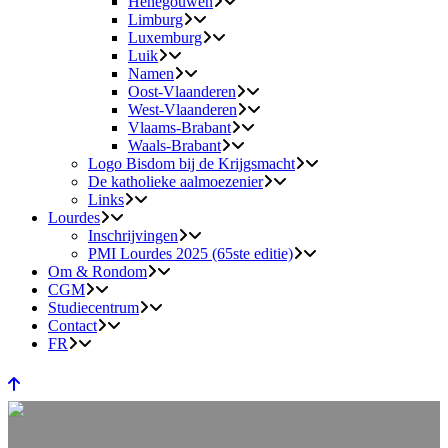
Henegouwen
Limburg
Luxemburg
Luik
Namen
Oost-Vlaanderen
West-Vlaanderen
Vlaams-Brabant
Waals-Brabant
Logo Bisdom bij de Krijgsmacht
De katholieke aalmoezenier
Links
Lourdes
Inschrijvingen
PMI Lourdes 2025 (65ste editie)
Om & Rondom
CGM
Studiecentrum
Contact
FR