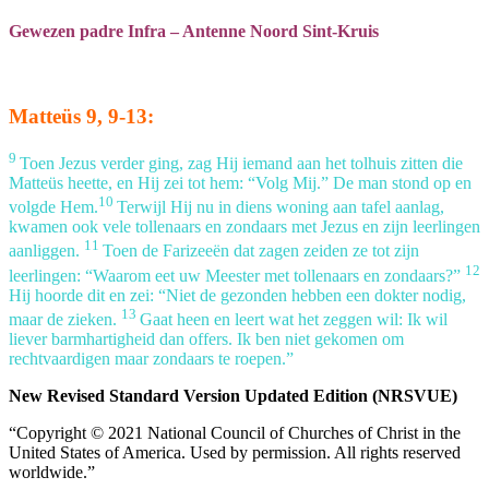
Gewezen padre Infra – Antenne Noord Sint-Kruis
Matteüs 9, 9-13:
9
Toen Jezus verder ging, zag Hij iemand aan het tolhuis zitten die
Matteüs heette, en Hij zei tot hem: “Volg Mij.” De man stond op en
10
volgde Hem.
Terwijl Hij nu in diens woning aan tafel aanlag,
kwamen ook vele tollenaars en zondaars met Jezus en zijn leerlingen
11
aanliggen.
Toen de Farizeeën dat zagen zeiden ze tot zijn
12
leerlingen: “Waarom eet uw Meester met tollenaars en zondaars?”
Hij hoorde dit en zei: “Niet de gezonden hebben een dokter nodig,
13
maar de zieken.
Gaat heen en leert wat het zeggen wil: Ik wil
liever barmhartigheid dan offers. Ik ben niet gekomen om
rechtvaardigen maar zondaars te roepen.”
New Revised Standard Version Updated Edition (NRSVUE)
“Copyright © 2021 National Council of Churches of Christ in the
United States of America. Used by permission. All rights reserved
worldwide.”