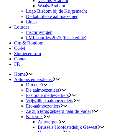
Vlaams-Brabant
Waals-Brabant
Logo Bisdom bij de Krijgsmacht
De katholieke aalmoezenier
Links
Lourdes
Inschrijvingen
PMI Lourdes 2025 (65ste editie)
Om & Rondom
CGM
Studiecentrum
Contact
FR
Home
Aalmoezeniersdienst
Directie
De aalmoezeniers
Pastorale medewerkers
Vrijwillige aalmoezeniers
Ere-aalmoezeniers
Ze zijn teruggekeerd naar de Vader
Kazernes
Antwerpen
Brussels Hoofdstedelijk Gewest